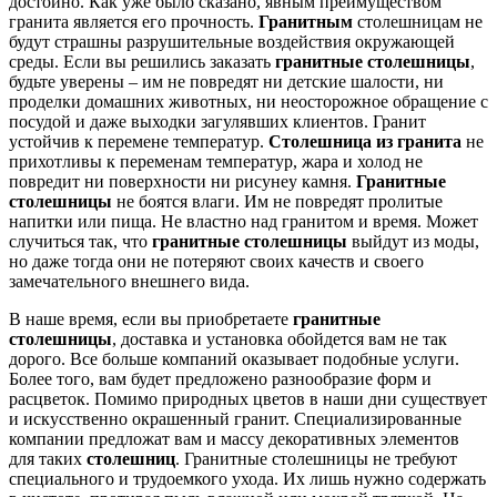
достойно. Как уже было сказано, явным преимуществом
гранита является его прочность.
Гранитным
столешницам не
будут страшны разрушительные воздействия окружающей
среды. Если вы решились заказать
гранитные столешницы
,
будьте уверены – им не повредят ни детские шалости, ни
проделки домашних животных, ни неосторожное обращение с
посудой и даже выходки загулявших клиентов. Гранит
устойчив к перемене температур.
Столешница из гранита
не
прихотливы к переменам температур, жара и холод не
повредит ни поверхности ни рисунеу камня.
Гранитные
столешницы
не боятся влаги. Им не повредят пролитые
напитки или пища. Не властно над гранитом и время. Может
случиться так, что
гранитные столешницы
выйдут из моды,
но даже тогда они не потеряют своих качеств и своего
замечательного внешнего вида.
В наше время, если вы приобретаете
гранитные
столешницы
, доставка и установка обойдется вам не так
дорого. Все больше компаний оказывает подобные услуги.
Более того, вам будет предложено разнообразие форм и
расцветок. Помимо природных цветов в наши дни существует
и искусственно окрашенный гранит. Специализированные
компании предложат вам и массу декоративных элементов
для таких
столешниц
. Гранитные столешницы не требуют
специального и трудоемкого ухода. Их лишь нужно содержать