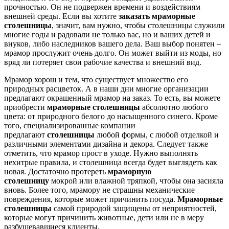
прочностью. Он не подвержен времени и воздействиям
внешней среды. Если вы хотите
заказать мраморные
столешницы
, значит, вам нужно, чтобы столешницы служили
многие годы и радовали не только вас, но и ваших детей и
внуков, либо наследников вашего дела. Ваш выбор понятен –
мрамор прослужит очень долго. Он может выйти из моды, но
вряд ли потеряет свои рабочие качества и внешний вид.
Мрамор хорош и тем, что существует множество его
природных расцветок. А в наши дни многие организации
предлагают окрашенный мрамор на заказ. То есть, вы можете
приобрести
мраморные столешницы
абсолютно любого
цвета: от природного белого до насыщенного синего. Кроме
того, специализированные компании
предлагают
столешницы
любой формы, с любой отделкой и
различными элементами дизайна и декора. Следует также
отметить, что мрамор прост в уходе. Нужно выполнять
нехитрые правила, и столешница всегда будет выглядеть как
новая. Достаточно протереть
мраморную
столешницу
мокрой или влажной тряпкой, чтобы она засияла
вновь. Более того, мрамору не страшны механические
повреждения, которые может причинить посуда.
Мраморные
столешницы
самой природой защищены от неприятностей,
которые могут причинить животные, дети или не в меру
разбушевавшиеся клиенты.