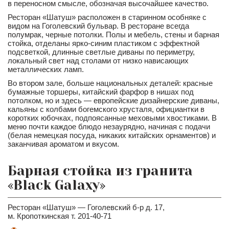
в переносном смысле, обозначая высочайшее качество.
Ресторан «Шатуш» расположен в старинном особняке с
видом на Гоголевский бульвар. В ресторане всегда
полумрак, черные потолки. Полы и мебель, стены и барная
стойка, отделаны ярко-синим пластиком с эффектной
подсветкой, длинные светлые диваны по периметру,
локальный свет над столами от низко нависающих
металлических ламп.
Во втором зале, больше национальных деталей: красные
бумажные торшеры, китайский фарфор в нишах под
потолком, но и здесь — европейские дизайнерские диваны,
кальяны с колбами богемского хрусталя, официантки в
коротких юбочках, подпоясанные меховыми хвостиками. В
меню почти каждое блюдо незаурядно, начиная с подачи
(белая немецкая посуда, никаких китайских орнаментов) и
заканчивая ароматом и вкусом.
Барная стойка из гранита
«Black Galaxy»
Ресторан «Шатуш» — Гоголевский б-р д. 17,
м. Кропоткинская т. 201-40-71