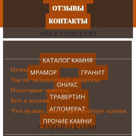
ОТЗЫВЫ
КОНТАКТЫ
МЫ В СОЦСЕТЯХ
КАТАЛОГ КАМНЯ
Цены
МРАМОР
ГРАНИТ
Часто задаваемые вопросы
ОНИКС
Полезные советы
ТРАВЕРТИН
Все о камне
АГЛОМЕРАТ
Что нужно знать при выборе камня
ПРОЧИЕ КАМНИ
СТАТЬИ О КАМНЕ