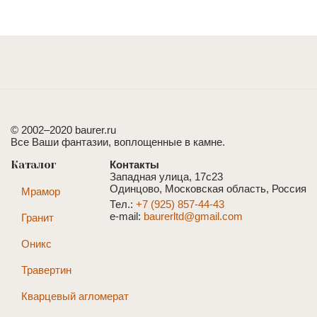
Балашиха. Оникс с подсветкой.
© 2002–2020 baurer.ru
Все Ваши фантазии, воплощенные в камне.
Каталог
Контакты
Западная улица, 17с23
Одинцово, Московская область, Россия
Мрамор
Тел.:
+7 (925) 857-44-43
e-mail:
baurerltd@gmail.com
Гранит
Оникс
Травертин
Кварцевый агломерат
Улица Косыгина