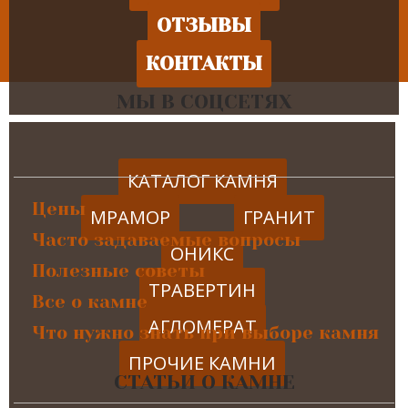
ОТЗЫВЫ
КОНТАКТЫ
МЫ В СОЦСЕТЯХ
КАТАЛОГ КАМНЯ
Цены
МРАМОР
ГРАНИТ
Часто задаваемые вопросы
ОНИКС
Полезные советы
ТРАВЕРТИН
Все о камне
АГЛОМЕРАТ
Что нужно знать при выборе камня
ПРОЧИЕ КАМНИ
СТАТЬИ О КАМНЕ