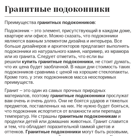
Гранитные подоконники
Преимущества
гранитных подоконников
:
Подоконник – это элемент, присутствующий в каждом доме,
квартире или офисе. Можно сказать, что подоконники
являются важным элементом дизайна и интерьера. Все
больше дизайнеров и архитекторов предлагают выполнять
подоконники из натурального камня, например, из мрамора
или из гранита. Следует отметить, что если вы
решили
купить гранитные подоконники
, не стоит думать,
что их цена будет заоблачной. В наши дни стоимость таких
подоконников сравнима с ценой на хорошие стеклопакеты.
Кроме того, у этих подоконников масса неоспоримых
преимуществ.
Гранит – это один из самых прочных природных
материалов, поэтому
гранитные подоконники
прослужат
вам очень и очень долго. Они не боятся ударов и тяжелых
предметов, поставленных на них. Не нужно будет бояться,
что подоконник испортится от влажности или перепада
температур. Не страшны
гранитным подоконникам
и
проделки детей или домашних животных. Гранит славится
и тем, что обладает поразительной гаммой цветов и
оттенков.
Гранитные подоконники
могут быть розовыми,