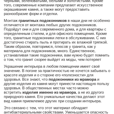
черными, зеленоватыми, белыми и золотистыми. Кроме
того, современные компании предлагают искусственное
окрашивание камня, а также могут предоставить
разнообразие форм и отделки.
Монтаж
гранитных подоконников
в наши дни не особенно
отличается от монтажа любых других подоконников.
Подойдут они и для современного дома, и для квартиры с
определенным стилем, и для офисного помещения. Кроме
того, гранитные подоконники легки в обслуживании. С них
достаточно стирать пыль и протирать их влажной тряпкой.
Таким образом, повторимся, плюсов у гранита, как у
материала для подоконников, много. Единственное,
устанавливая такие подоконники, вам нужно будет помнить
о том, что гранит скорее выйдет из моды, чем потеряет
Украшение интерьера в любом помещении имеет своё
значение. В погоне за практичностью не хочется забывать о
красоте изделия и о стороне его «полезности» для
здоровья. Все знают, что
подоконники из мрамора
и
другие изделия из камня могут принести настоящую пользу
здоровья. В общественных местах часто можно
встретить
изделия именно из мрамора
, а не из другого
природного камня. Его уникальные качества делают этот
вид камня приемлемее других при создании интерьера.
Это связано с тем, что этот материал обладает
антибактериальными свойствами. Уменьшается опасность