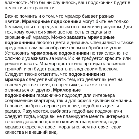
влажность. Что бы ни случилось, ваш подоконник будет в
целости и сохранности.
Важно помнить и о том, что мрамор бывает разных
цветов.
Мраморные подоконники
могут быть не только
белыми, но и с определенным оттенком или рисунком. Для
тех, кому хочется ярких цветов, есть специально
окрашенный мрамор. Можно
заказать мраморные
подоконники
любого цвета и дизайна. Специалисты также
предложат вам разнообразие форм и обработки углов.
Установить
мраморные подоконники
не так сложно, не
сложно и ухаживать за ними. Их не требуется красить или
ремонтировать. Мрамор достаточно протирать влажной
тряпкой, и он будет радовать взгляд своим блеском.
Следует также отметить, что
подоконники из
мрамора
следует выбирать тем, кто делает акцент на
своем чувстве стиля, на престиже, а также хочет
отличаться от других.
Мраморные
подоконники
гармонично подходят для интерьера
современной квартиры, так и для офиса крупной компании.
Главное, выбрать верное решение, подобрать цвет и
размер. Разумеется, выбирать подобные подоконники
следует тогда, когда вы не планируете менять интерьер в
течении довольно долгого количества времени, ведь
мрамор скорее устареет морально, чем потеряет свои
качества и внешний вид.