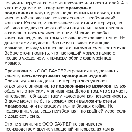
получить вирус от кого-то из прохожих или посетителей. А в
частном доме или в квартире
мраморные
подоконники
могут идеально дополнить интерьер, став
именно той его частью, которая создаст необходимый
контраст. Конечно, многое зависит от стиля интерьера, но
обычно предпочтение отдаётся натуральным материалам,
а камень относится именно к ним. Многие не любят
каменные изделия, потому что они не сохраняют тепло. Но
даже в этом случае выбор не исключает имитацию
мрамора, потому что внешне это выглядит очень эстетично.
Всё же стоит помнить, что настоящий мрамор намного
проще в уходе, чем, к примеру, обои с фактурой под
мрамор.
Производитель ООО БАУРЕР стремится предоставить
клиенту
весь ассортимент мраморных изделий
.
Поскольку каждая деталь интерьера заслуживает
отдельного внимания, то
подоконники из мрамора
нельзя
обделять этим самым вниманием. Дело в том, что эта часть
интерьера – обладает таким качеством, как незаменимость.
В доме может не быть возможности
выложить стены
мрамором
, или не каждому нужна барная стойка. Но
подоконник, увы, вещь неизбежная – по крайней мере, если
в доме есть окна.
Это не значит, что ООО БАУРЕР не занимается
производством других украшений интерьера из камня.