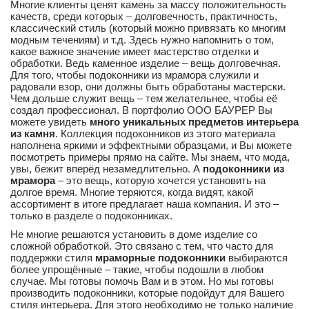
Многие клиенты ценят камень за массу положительность
качеств, среди которых – долговечность, практичность,
классический стиль (который можно привязать ко многим
модным течениям) и т.д. Здесь нужно напомнить о том,
какое важное значение имеет мастерство отделки и
обработки. Ведь каменное изделие – вещь долговечная.
Для того, чтобы подоконники из мрамора служили и
радовали взор, они должны быть обработаны мастерски.
Чем дольше служит вещь – тем желательнее, чтобы её
создал профессионал. В портфолио ООО БАУРЕР Вы
можете увидеть
много уникальных предметов интерьера
из камня
. Коллекция подоконников из этого материала
наполнена яркими и эффектными образцами, и Вы можете
посмотреть примеры прямо на сайте. Мы знаем, что мода,
увы, бежит вперёд незамедлительно. А
подоконники из
мрамора
– это вещь, которую хочется установить на
долгое время. Многие теряются, когда видят, какой
ассортимент в итоге предлагает наша компания. И это –
только в разделе о подоконниках.
Не многие решаются установить в доме изделие со
сложной обработкой. Это связано с тем, что часто для
поддержки стиля
мраморные подоконники
выбираются
более упрощённые – такие, чтобы подошли в любом
случае. Мы готовы помочь Вам и в этом. Но мы готовы
производить подоконники, которые подойдут для Вашего
стиля интерьера. Для этого необходимо не только наличие