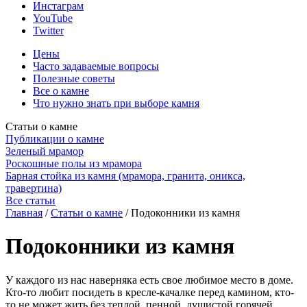
Инстаграм
YouTube
Twitter
Цены
Часто задаваемые вопросы
Полезные советы
Все о камне
Что нужно знать при выборе камня
Статьи о камне
Публикации о камне
Зеленый мрамор
Роскошные полы из мрамора
Барная стойка из камня (мрамора, гранита, оникса,
травертина)
Все статьи
Главная
/
Статьи о камне
/
Подоконники из камня
Подоконники из камня
У каждого из нас наверняка есть свое любимое место в доме.
Кто-то любит посидеть в кресле-качалке перед камином, кто-
то не может жить без теплой, пенной, душистой горячей