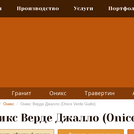
я
Производство
Услуги
Портфо
Гранит
Оникс
Травертин
/
Оникс
/
Оникс Верде Джалло (Onice Verde Giallo)
кс Верде Джалло (Onice 