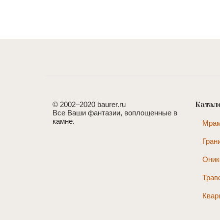
© 2002–2020 baurer.ru
Катал
Все Ваши фантазии, воплощенные в
камне.
Мра
Гран
Оник
Трав
Квар