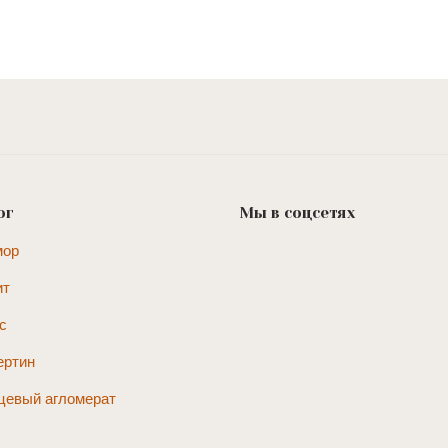
ог
Мы в соцсетях
мор
ит
с
ертин
цевый агломерат