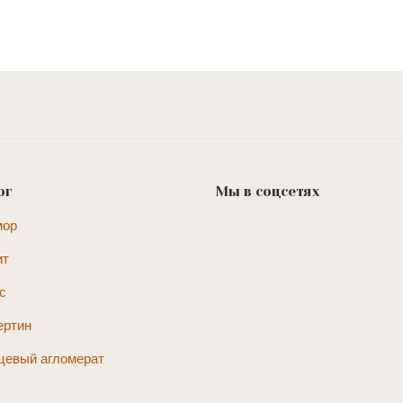
ог
Мы в соцсетях
мор
ит
с
ертин
цевый агломерат