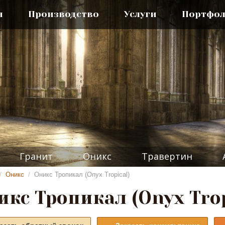
я
Производство
Услуги
Портфо
Гранит
Оникс
Травертин
/
Оникс
/
Оникс Тропикал (Onyx Tropical)
икс Тропикал (Onyx Trop