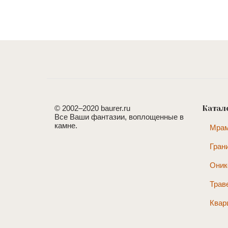
© 2002–2020 baurer.ru
Катал
Все Ваши фантазии, воплощенные в
камне.
Мра
Гран
Оник
Трав
Квар