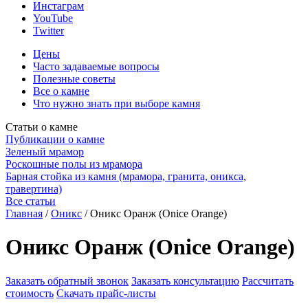
Инстаграм
YouTube
Twitter
Цены
Часто задаваемые вопросы
Полезные советы
Все о камне
Что нужно знать при выборе камня
Статьи о камне
Публикации о камне
Зеленый мрамор
Роскошные полы из мрамора
Барная стойка из камня (мрамора, гранита, оникса,
травертина)
Все статьи
Главная
/
Оникс
/
Оникс Оранж (Onice Orange)
Оникс Оранж (Onice Orange)
Заказать обратный звонок
Заказать консультацию
Рассчитать
стоимость
Скачать прайс-листы