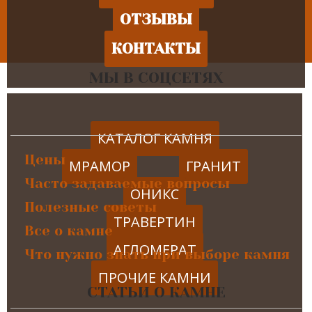
ОТЗЫВЫ
КОНТАКТЫ
МЫ В СОЦСЕТЯХ
КАТАЛОГ КАМНЯ
Цены
МРАМОР
ГРАНИТ
Часто задаваемые вопросы
ОНИКС
Полезные советы
ТРАВЕРТИН
Все о камне
АГЛОМЕРАТ
Что нужно знать при выборе камня
ПРОЧИЕ КАМНИ
СТАТЬИ О КАМНЕ