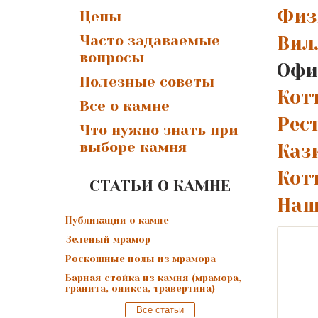
Физ
Цены
Часто задаваемые
Вил
вопросы
Офи
Полезные советы
Котт
Все о камне
Рес
Что нужно знать при
выборе камня
Кази
Котт
СТАТЬИ О КАМНЕ
Наш
Публикации о камне
Зеленый мрамор
Роскошные полы из мрамора
Барная стойка из камня (мрамора,
гранита, оникса, травертина)
Все статьи