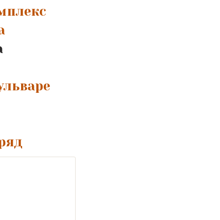
мплекс
а
а
ульваре
ряд