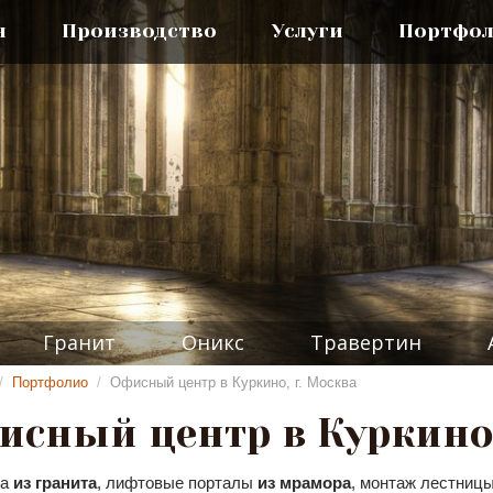
я
Производство
Услуги
Портфо
Гранит
Оникс
Травертин
/
Портфолио
/
Офисный центр в Куркино, г. Москва
исный центр в Куркино,
ца
из гранита
, лифтовые порталы
из мрамора
, монтаж лестницы