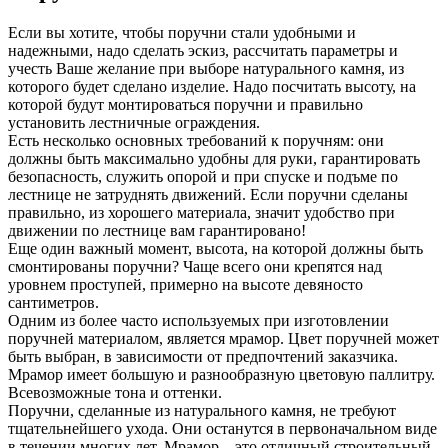
Если вы хотите, чтобы поручни стали удобными и
надежными, надо сделать эскиз, рассчитать параметры и
учесть Ваше желание при выборе натурального камня, из
которого будет сделано изделие. Надо посчитать высоту, на
которой будут монтироваться поручни и правильно
установить лестничные ограждения.
Есть несколько основных требований к поручням: они
должны быть максимально удобны для руки, гарантировать
безопасность, служить опорой и при спуске и подъме по
лестнице не затруднять движений. Если поручни сделаны
правильно, из хорошего материала, значит удобство при
движении по лестнице вам гарантировано!
Еще один важный момент, высота, на которой должны быть
смонтированы поручни? Чаще всего они крепятся над
уровнем проступей, примерно на высоте девяносто
сантиметров.
Одним из более часто используемых при изготовлении
поручней материалом, является мрамор. Цвет поручней может
быть выбран, в зависимости от предпочтений заказчика.
Мрамор имеет большую и разнообразную цветовую паллитру.
Всевозможные тона и оттенки.
Поручни, сделанные из натурального камня, не требуют
тщательнейшего ухода. Они останутся в первоначальном виде
в течении многих лет. Мрамор – это отличный строительный