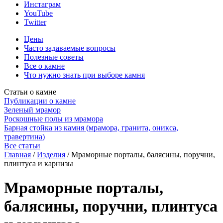
Инстаграм
YouTube
Twitter
Цены
Часто задаваемые вопросы
Полезные советы
Все о камне
Что нужно знать при выборе камня
Статьи о камне
Публикации о камне
Зеленый мрамор
Роскошные полы из мрамора
Барная стойка из камня (мрамора, гранита, оникса,
травертина)
Все статьи
Главная
/
Изделия
/
Мраморные порталы, балясины, поручни,
плинтуса и карнизы
Мраморные порталы,
балясины, поручни, плинтуса