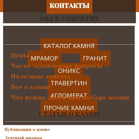
КОНТАКТЫ
МЫ В СОЦСЕТЯХ
КАТАЛОГ КАМНЯ
Цены
МРАМОР
ГРАНИТ
Часто задаваемые вопросы
ОНИКС
Полезные советы
ТРАВЕРТИН
Все о камне
АГЛОМЕРАТ
Что нужно знать при выборе камня
ПРОЧИЕ КАМНИ
СТАТЬИ О КАМНЕ
Публикации о камне
Зеленый мрамор