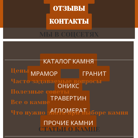
ОТЗЫВЫ
КОНТАКТЫ
МЫ В СОЦСЕТЯХ
КАТАЛОГ КАМНЯ
Цены
МРАМОР
ГРАНИТ
Часто задаваемые вопросы
ОНИКС
Полезные советы
ТРАВЕРТИН
Все о камне
АГЛОМЕРАТ
Что нужно знать при выборе камня
ПРОЧИЕ КАМНИ
СТАТЬИ О КАМНЕ