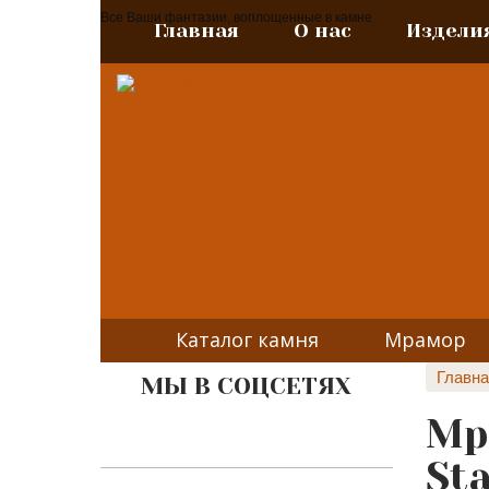
Все Ваши фантазии, воплощенные в камне
Главная
О нас
Издели
Каталог камня
Мрамор
Главна
МЫ В СОЦСЕТЯХ
Мр
Sta