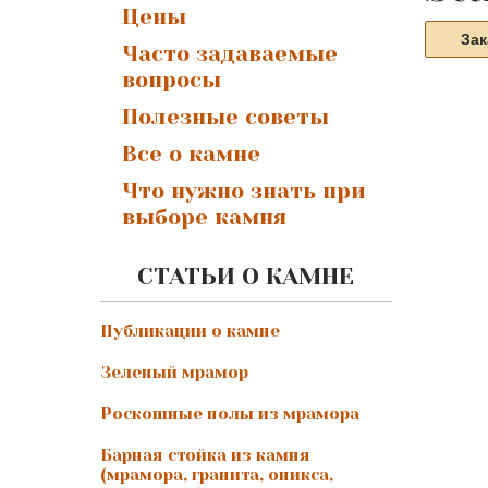
Цены
Зак
Часто задаваемые
вопросы
Полезные советы
Все о камне
Что нужно знать при
выборе камня
СТАТЬИ О КАМНЕ
Публикации о камне
Зеленый мрамор
Роскошные полы из мрамора
Барная стойка из камня
(мрамора, гранита, оникса,