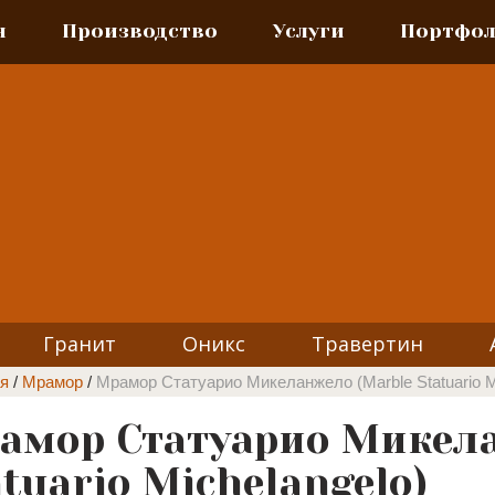
я
Производство
Услуги
Портфо
Гранит
Оникс
Травертин
я
/
Мрамор
/
Мрамор Статуарио Микеланжело (Marble Statuario M
амор Статуарио Микела
tuario Michelangelo)