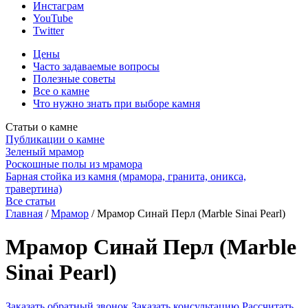
Инстаграм
YouTube
Twitter
Цены
Часто задаваемые вопросы
Полезные советы
Все о камне
Что нужно знать при выборе камня
Статьи о камне
Публикации о камне
Зеленый мрамор
Роскошные полы из мрамора
Барная стойка из камня (мрамора, гранита, оникса,
травертина)
Все статьи
Главная
/
Мрамор
/
Мрамор Синай Перл (Marble Sinai Pearl)
Мрамор Синай Перл (Marble
Sinai Pearl)
Заказать обратный звонок
Заказать консультацию
Рассчитать