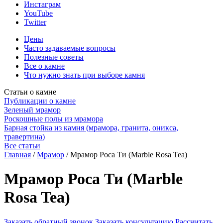
Инстаграм
YouTube
Twitter
Цены
Часто задаваемые вопросы
Полезные советы
Все о камне
Что нужно знать при выборе камня
Статьи о камне
Публикации о камне
Зеленый мрамор
Роскошные полы из мрамора
Барная стойка из камня (мрамора, гранита, оникса,
травертина)
Все статьи
Главная
/
Мрамор
/
Мрамор Роса Ти (Marble Rosa Tea)
Мрамор Роса Ти (Marble
Rosa Tea)
Заказать обратный звонок
Заказать консультацию
Рассчитать