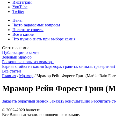
Инстаграм
YouTube
Twitter
Цены
Часто задаваемые вопросы
Полезные советы
Все о камне
Что нужно знать при выборе камня
Статьи о камне
Публикации о камне
Зеленый мрамор
Роскошные полы из мрамора
Барная стойка из камня (мрамора, гранита, оникса, травертина)
Все статьи
Главная
/
Мрамор
/
Мрамор Рейн Форест Грин (Marble Rain Fores
Мрамор Рейн Форест Грин (Mar
Заказать обратный звонок
Заказать консультацию
Рассчитать с
© 2002–2020 baurer.ru
Все Ваши фантазии, воплощенные в камне.