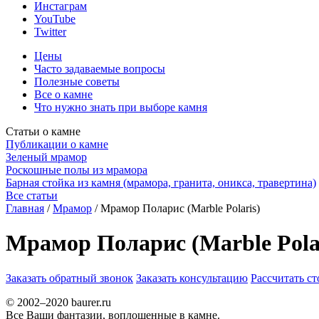
Инстаграм
YouTube
Twitter
Цены
Часто задаваемые вопросы
Полезные советы
Все о камне
Что нужно знать при выборе камня
Статьи о камне
Публикации о камне
Зеленый мрамор
Роскошные полы из мрамора
Барная стойка из камня (мрамора, гранита, оникса, травертина)
Все статьи
Главная
/
Мрамор
/
Мрамор Поларис (Marble Polaris)
Мрамор Поларис (Marble Pola
Заказать обратный звонок
Заказать консультацию
Рассчитать с
© 2002–2020 baurer.ru
Все Ваши фантазии, воплощенные в камне.