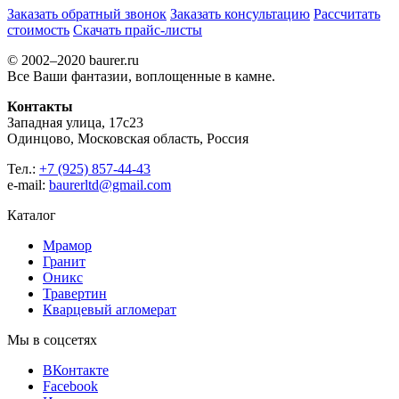
Заказать обратный звонок
Заказать консультацию
Рассчитать
стоимость
Скачать прайс-листы
© 2002–2020 baurer.ru
Все Ваши фантазии, воплощенные в камне.
Контакты
Западная улица, 17с23
Одинцово, Московская область, Россия
Тел.:
+7 (925) 857-44-43
e-mail:
baurerltd@gmail.com
Каталог
Мрамор
Гранит
Оникс
Травертин
Кварцевый агломерат
Мы в соцсетях
ВКонтакте
Facebook