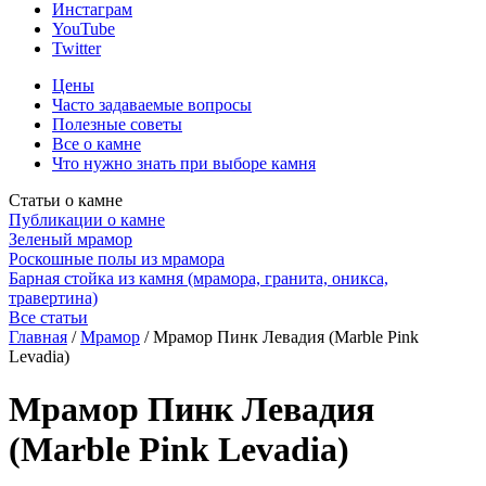
Инстаграм
YouTube
Twitter
Цены
Часто задаваемые вопросы
Полезные советы
Все о камне
Что нужно знать при выборе камня
Статьи о камне
Публикации о камне
Зеленый мрамор
Роскошные полы из мрамора
Барная стойка из камня (мрамора, гранита, оникса,
травертина)
Все статьи
Главная
/
Мрамор
/
Мрамор Пинк Левадия (Marble Pink
Levadia)
Мрамор Пинк Левадия
(Marble Pink Levadia)