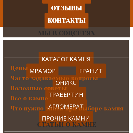
ОТЗЫВЫ
КОНТАКТЫ
МЫ В СОЦСЕТЯХ
КАТАЛОГ КАМНЯ
Цены
МРАМОР
ГРАНИТ
Часто задаваемые вопросы
ОНИКС
Полезные советы
ТРАВЕРТИН
Все о камне
АГЛОМЕРАТ
Что нужно знать при выборе камня
ПРОЧИЕ КАМНИ
СТАТЬИ О КАМНЕ