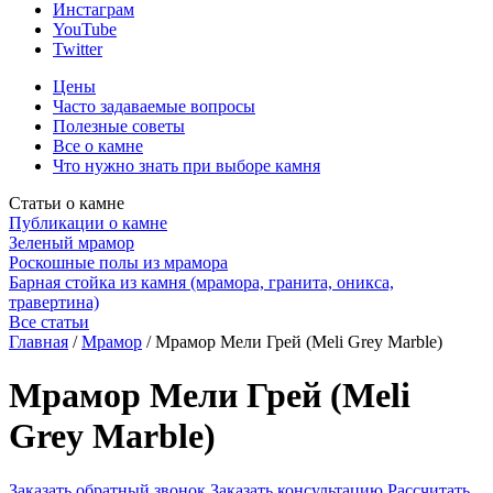
Инстаграм
YouTube
Twitter
Цены
Часто задаваемые вопросы
Полезные советы
Все о камне
Что нужно знать при выборе камня
Статьи о камне
Публикации о камне
Зеленый мрамор
Роскошные полы из мрамора
Барная стойка из камня (мрамора, гранита, оникса,
травертина)
Все статьи
Главная
/
Мрамор
/
Мрамор Мели Грей (Meli Grey Marble)
Мрамор Мели Грей (Meli
Grey Marble)
Заказать обратный звонок
Заказать консультацию
Рассчитать