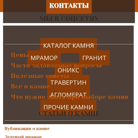
КОНТАКТЫ
МЫ В СОЦСЕТЯХ
КАТАЛОГ КАМНЯ
Цены
МРАМОР
ГРАНИТ
Часто задаваемые вопросы
ОНИКС
Полезные советы
ТРАВЕРТИН
Все о камне
АГЛОМЕРАТ
Что нужно знать при выборе камня
ПРОЧИЕ КАМНИ
СТАТЬИ О КАМНЕ
Публикации о камне
Зеленый мрамор