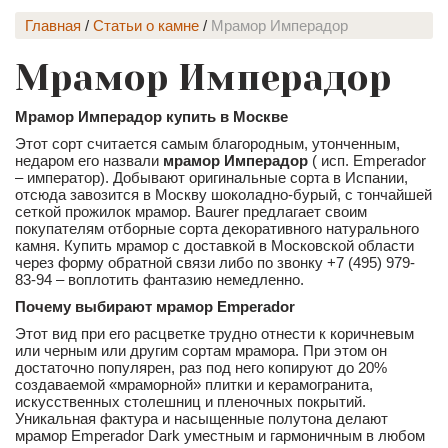
Главная
/
Статьи о камне
/
Мрамор Имперадор
Мрамор Имперадор
Мрамор Имперадор купить в Москве
Этот сорт считается самым благородным, утонченным,
недаром его назвали
мрамор Имперадор
( исп. Emperador
– император). Добывают оригинальные сорта в Испании,
отсюда завозится в Москву шоколадно-бурый, с тончайшей
сеткой прожилок мрамор. Baurer предлагает своим
покупателям отборные сорта декоративного натурального
камня. Купить мрамор с доставкой в Московской области
через форму обратной связи либо по звонку +7 (495) 979-
83-94 – воплотить фантазию немедленно.
Почему выбирают мрамор Emperador
Этот вид при его расцветке трудно отнести к коричневым
или черным или другим сортам мрамора. При этом он
достаточно популярен, раз под него копируют до 20%
создаваемой «мраморной» плитки и керамогранита,
искусственных столешниц и пленочных покрытий.
Уникальная фактура и насыщенные полутона делают
мрамор Emperador Dark уместным и гармоничным в любом