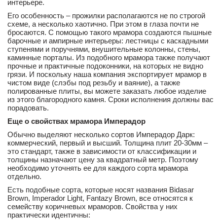
интерьере.
Его особенность – прожилки располагаются не по строгой
схеме, а несколько хаотично. При этом в глаза почти не
бросаются. С помощью такого мрамора создаются пышные
барочные и ампирные интерьеры: лестницы с каскадными
ступенями и поручнями, внушительные колонны, стены,
каминные порталы. Из подобного мрамора также получают
прочные и практичные подоконники, на которых не видно
грязи. И поскольку наша компания экспортирует мрамор в
чистом виде (слэбы под резьбу и ваяние), а также
полированные плиты, вы можете заказать любое изделие
из этого благородного камня. Сроки исполнения должны вас
порадовать.
Еще о свойствах мрамора Имперадор
Обычно выделяют несколько сортов Имперадор Дарк:
коммерческий, первый и высший. Толщина плит 20-30мм –
это стандарт, также в зависимости от классификации и
толщины назначают цену за квадратный метр. Поэтому
необходимо уточнять ее для каждого сорта мрамора
отдельно.
Есть подобные сорта, которые носят названия Bidasar
Brown, Imperador Light, Fantazy Brown, все относятся к
семейству коричневых мраморов. Свойства у них
практически идентичны: