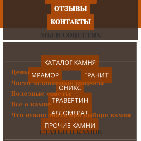
ОТЗЫВЫ
КОНТАКТЫ
МЫ В СОЦСЕТЯХ
КАТАЛОГ КАМНЯ
Цены
МРАМОР
ГРАНИТ
Часто задаваемые вопросы
ОНИКС
Полезные советы
ТРАВЕРТИН
Все о камне
АГЛОМЕРАТ
Что нужно знать при выборе камня
ПРОЧИЕ КАМНИ
СТАТЬИ О КАМНЕ