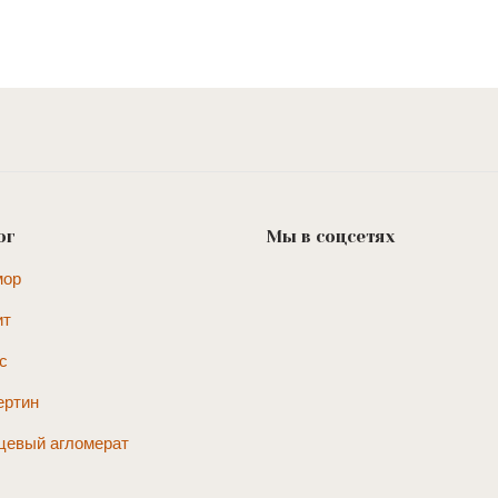
ог
Мы в соцсетях
мор
ит
с
ертин
цевый агломерат