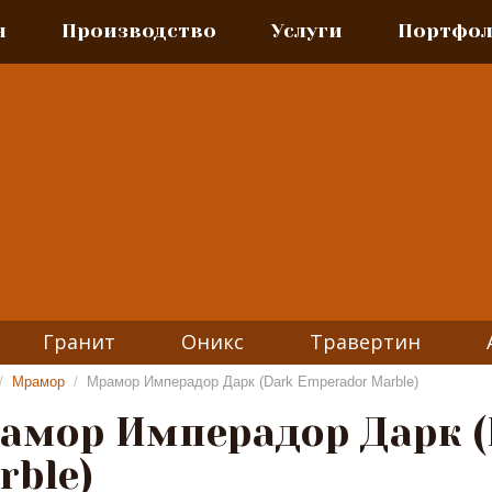
я
Производство
Услуги
Портфо
Гранит
Оникс
Травертин
/
Мрамор
/
Мрамор Имперадор Дарк (Dark Emperador Marble)
амор Имперадор Дарк (
rble)