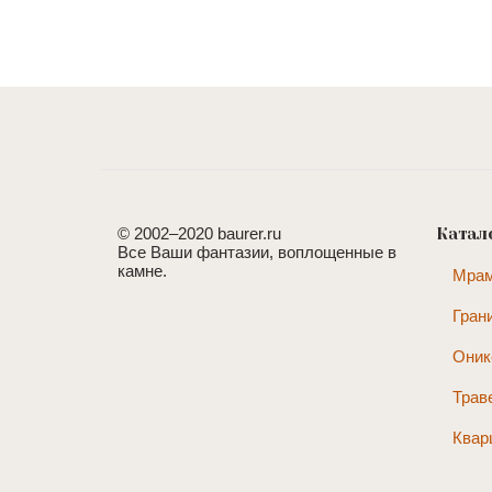
© 2002–2020 baurer.ru
Катал
Все Ваши фантазии, воплощенные в
камне.
Мра
Гран
Оник
Трав
Квар