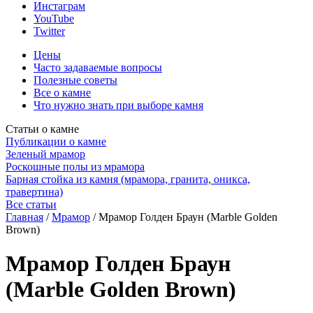
Инстаграм
YouTube
Twitter
Цены
Часто задаваемые вопросы
Полезные советы
Все о камне
Что нужно знать при выборе камня
Статьи о камне
Публикации о камне
Зеленый мрамор
Роскошные полы из мрамора
Барная стойка из камня (мрамора, гранита, оникса,
травертина)
Все статьи
Главная
/
Мрамор
/
Мрамор Голден Браун (Marble Golden
Brown)
Мрамор Голден Браун
(Marble Golden Brown)