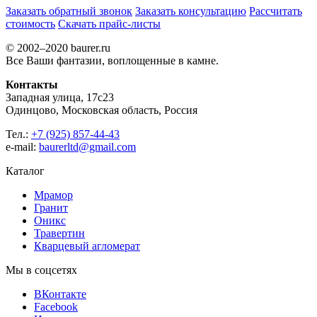
Заказать обратный звонок
Заказать консультацию
Рассчитать
стоимость
Скачать прайс-листы
© 2002–2020 baurer.ru
Все Ваши фантазии, воплощенные в камне.
Контакты
Западная улица, 17с23
Одинцово, Московская область, Россия
Тел.:
+7 (925) 857-44-43
e-mail:
baurerltd@gmail.com
Каталог
Мрамор
Гранит
Оникс
Травертин
Кварцевый агломерат
Мы в соцсетях
ВКонтакте
Facebook