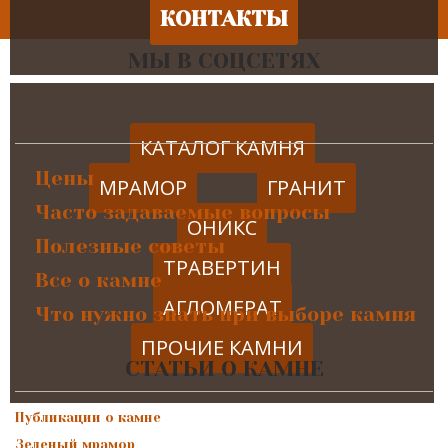
КОНТАКТЫ
МЫ В СОЦСЕТЯХ
КАТАЛОГ КАМНЯ
Цены
МРАМОР
ГРАНИТ
Часто задаваемые вопросы
ОНИКС
Полезные советы
ТРАВЕРТИН
Все о камне
АГЛОМЕРАТ
Что нужно знать при выборе камня
ПРОЧИЕ КАМНИ
СТАТЬИ О КАМНЕ
Публикации о камне
Зеленый мрамор