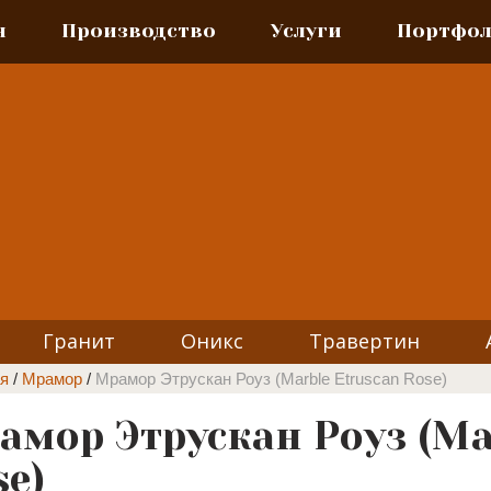
я
Производство
Услуги
Портфо
Гранит
Оникс
Травертин
я
/
Мрамор
/
Мрамор Этрускан Роуз (Marble Etruscan Rose)
амор Этрускан Роуз (Ma
se)