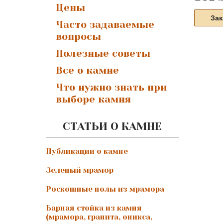
Цены
Зак
Часто задаваемые
вопросы
Полезные советы
Все о камне
Что нужно знать при
выборе камня
СТАТЬИ О КАМНЕ
Публикации о камне
Зеленый мрамор
Роскошные полы из мрамора
Барная стойка из камня
(мрамора, гранита, оникса,