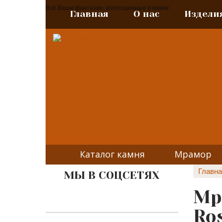
Все Ваши фантазии, воплощенные в камне
Главная
О нас
Издели
Каталог камня
Мрамор
Главна
МЫ В СОЦСЕТЯХ
Мр
Ro