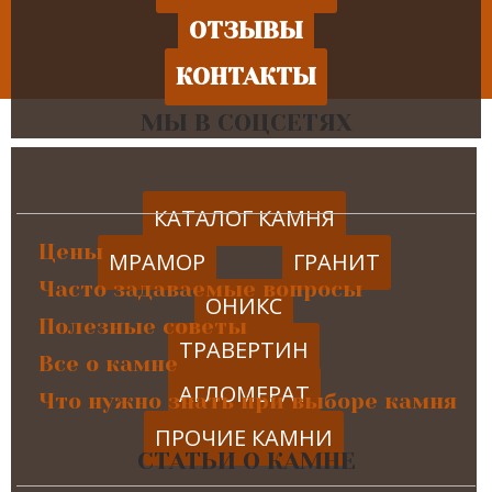
ОТЗЫВЫ
КОНТАКТЫ
МЫ В СОЦСЕТЯХ
КАТАЛОГ КАМНЯ
Цены
МРАМОР
ГРАНИТ
Часто задаваемые вопросы
ОНИКС
Полезные советы
ТРАВЕРТИН
Все о камне
АГЛОМЕРАТ
Что нужно знать при выборе камня
ПРОЧИЕ КАМНИ
СТАТЬИ О КАМНЕ