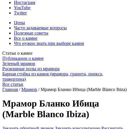
Инстаграм
YouTube
Twitter
Цены
Часто задаваемые вопросы
Полезные советы
Все о камне
Что нужно знать при выборе камня
Статьи о камне
Публикации о камне
Зеленый мрамор
Роскошные полы из мрамора
Барная стойка из камня (мрамора, гранита, оникса,
травертина)
Все статьи
Главная
/
Мрамор
/
Мрамор Бланко Ибица (Marble Blanco Ibiza)
Мрамор Бланко Ибица
(Marble Blanco Ibiza)
Заказать обратный звонок
Заказать консультацию
Рассчитать