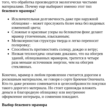
того, что обработка производится экологически чистыми
материалами. Почему еще выбирают именно этот тип
бежевого мрамора
?
Исключительная долговечность даже при наружной
облицовке – может прослужить более века без видимых
изменений цвета;
Сложные и красивые узоры на беловатом фоне делают
мрамор утонченным, изысканным;
Мелкозернистая структура тверда и легко переносит
полировку;
Способность противостоять солнцу, дождю и ветру;
Низкая теплоотдача: опытами доказано, что на обогрев
зданий, облицованных мрамором, тратится в четыре
раза меньше источников энергии, чем на обогрев
стеклянных.
Конечно, мрамор в любом проявлении считается дорогим и
роскошным материалом, не говоря о сорте Брекчия Оничиата.
Кто-то даже резонно сомневается в целесообразности покупки
такого дорогого материала. Но стоит единожды вложить
деньги в благородную облицовку или внутреннее
оформление интерьера, и сомнения покидают.
Выбор бежевого мрамора