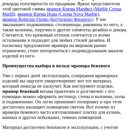
рекорды популярности по продажам. Яркие представители
этой цветовой гаммы
мрамор
Крема Марфил (Marble
Crema
Marfil
)
,
мрамор
Крема Нова (Crema Nova Marble)
,
мрамор Botticino Fiorito (Боттичино Фиорито)
. У нас
заказывают подоконники, столешницы, раковины из него, а
также колонны, поручни и другие элементы дизайна и декора.
Считается, что кремовый оттенок сочетается со всеми
остальными и подходит для любых стилей дизайна. И
поскольку предложение мрамора на мировом рынке
ограничено, стоит поторопиться с индивидуальным заказом
изделий из него.
Преимущества выбора в пользу мрамора бежевого
Уже с первых дней эксплуатации, созерцания мраморных
изделий вы ощутите умиротворение: вот тот материал,
который никогда не наскучит. Как инструмент отделки,
мрамор бежевый
весьма практичен и долговечен: с его
помощью можно оформить лестницу, стены и колонны, полы
и подоконники. Он легко принимает полировку и при этом
достаточно насыщает помещение светом. Вот почему из
мрамора бежевого часто изготавливают плитку для кухонь,
ванных и других небольших, темных помещений.
Материал достаточно безопасен в эксплуатации, с учетом