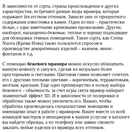
В зависимости от сорта, страны происхождения и других
характеристик, встречают разные виды мрамора, которые
поражают богатством оттенков. Зависят они от процентного
содержания известняка в камне. Одни из них – практически
белые, с едва заметными кремовыми прожилками. Другие,
наоборот, насыщенно-бежевые, теплые и хорошо подходящие
для облицовки темных помещений. Такие сорта, как Crema
Nuova (Крема Нова) также пользуются спросом в
производстве декоративных изделий – вазонов, мини-
фонтанов и т.д.
С помощью
бежевого мрамора
можно искусно облицевать
ванную комнату и санузел, сделав их визуально более
просторными и светлыми. Цветовая гамма позволяет сочетать
его с другими теплыми цветами – коричневым, терракотовым,
желтым, красным. Еще одно преимущество в пользу выбора
бежевого – объемность: за счет игры света мрамор набирает
знаменитый эффект 3D. И в зависимости от полировки и
обработки также можно увеличить его. Важно, чтобы
обработка производилась специалистами знающими и
имеющими опыт в работе с мрамором. Baurer вместе со всей
командой мастеров и менеджеров к вашим услугам: в каталоге
вы найдете образцы, а по телефону или заявке сможете
заказать любые изделия из мрамора всех оттенков.