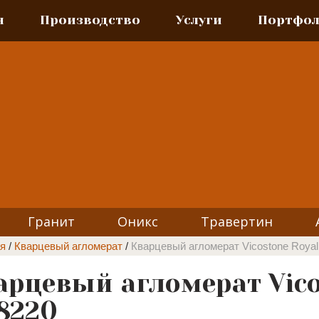
я
Производство
Услуги
Портфо
Гранит
Оникс
Травертин
я
/
Кварцевый агломерат
/
Кварцевый агломерат Vicostone Roya
арцевый агломерат Vico
8220