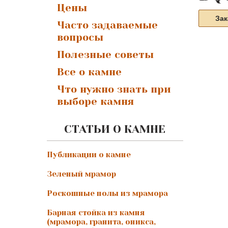
Цены
Зак
Часто задаваемые
вопросы
Полезные советы
Все о камне
Что нужно знать при
выборе камня
СТАТЬИ О КАМНЕ
Публикации о камне
Зеленый мрамор
Роскошные полы из мрамора
Барная стойка из камня
(мрамора, гранита, оникса,