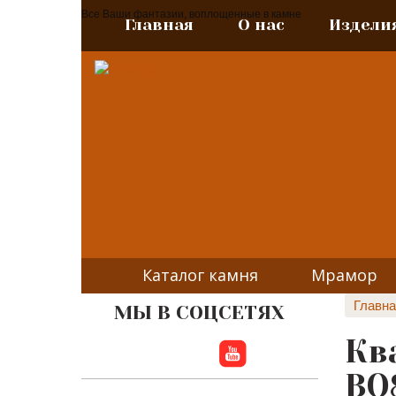
Все Ваши фантазии, воплощенные в камне
Главная
О нас
Издели
Каталог камня
Мрамор
Главна
МЫ В СОЦСЕТЯХ
Кв
BQ