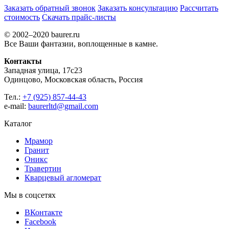
Заказать обратный звонок
Заказать консультацию
Рассчитать
стоимость
Скачать прайс-листы
© 2002–2020 baurer.ru
Все Ваши фантазии, воплощенные в камне.
Контакты
Западная улица, 17с23
Одинцово, Московская область, Россия
Тел.:
+7 (925) 857-44-43
e-mail:
baurerltd@gmail.com
Каталог
Мрамор
Гранит
Оникс
Травертин
Кварцевый агломерат
Мы в соцсетях
ВКонтакте
Facebook