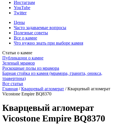
Инстаграм
YouTube
Twitter
Цены
Часто задаваемые вопросы
Полезные советы
Все о камне
Что нужно знать при выборе камня
Статьи о камне
Публикации о камне
Зеленый мрамор
Роскошные полы из мрамора
Барная стойка из камня (мрамора, гранита, оникса,
травертина)
Все статьи
Главная
/
Кварцевый агломерат
/
Кварцевый агломерат
Vicostone Empire BQ8370
Кварцевый агломерат
Vicostone Empire BQ8370