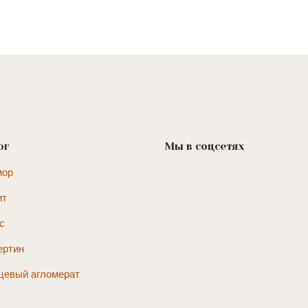
ог
Мы в соцсетях
мор
ит
с
ертин
цевый агломерат