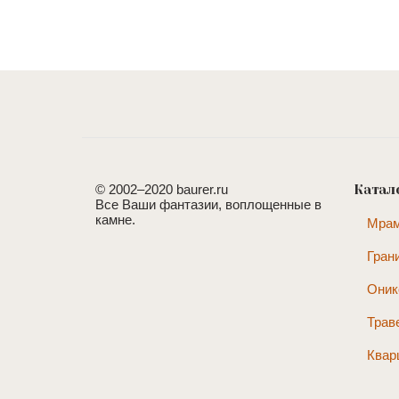
© 2002–2020 baurer.ru
Катал
Все Ваши фантазии, воплощенные в
камне.
Мра
Гран
Оник
Трав
Квар