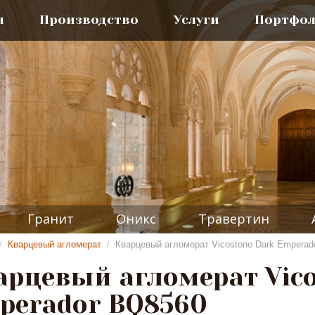
я
Производство
Услуги
Портфо
Гранит
Оникс
Травертин
/
Кварцевый агломерат
/
Кварцевый агломерат Vicostone Dark Emperad
арцевый агломерат Vico
perador BQ8560