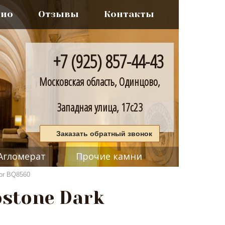
лио
Отзывы
Контакты
+7 (925) 857-44-43
Московская область, Одинцово,
Западная улица, 17с23
Заказать обратный звонок
Агломерат
Прочие камни
or BQ8560
stone Dark