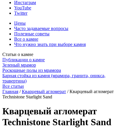
Инстаграм
YouTube
Twitter
Цены
Часто задаваемые вопросы
Полезные советы
Все о камне
Что нужно знать при выборе камня
Статьи о камне
Публикации о камне
Зеленый мрамор
Роскошные полы из мрамора
Барная стойка из камня (мрамора, гранита, оникса,
травертина)
Все статьи
Главная
/
Кварцевый агломерат
/
Кварцевый агломерат
Technistone Starlight Sand
Кварцевый агломерат
Technistone Starlight Sand