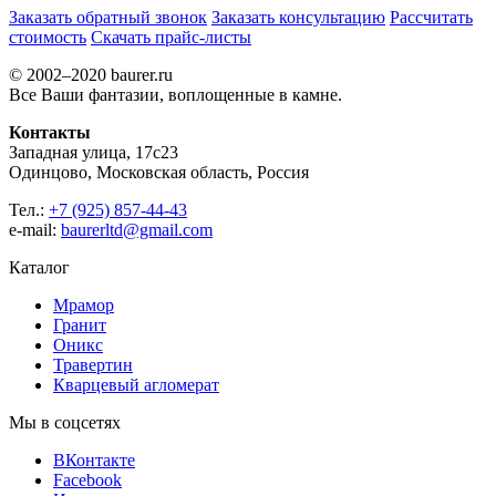
Заказать обратный звонок
Заказать консультацию
Рассчитать
стоимость
Скачать прайс-листы
© 2002–2020 baurer.ru
Все Ваши фантазии, воплощенные в камне.
Контакты
Западная улица, 17с23
Одинцово, Московская область, Россия
Тел.:
+7 (925) 857-44-43
e-mail:
baurerltd@gmail.com
Каталог
Мрамор
Гранит
Оникс
Травертин
Кварцевый агломерат
Мы в соцсетях
ВКонтакте
Facebook