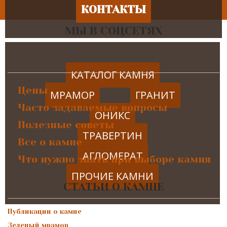
КОНТАКТЫ
МЫ В СОЦСЕТЯХ
КАТАЛОГ КАМНЯ
Цены
МРАМОР
ГРАНИТ
Часто задаваемые вопросы
ОНИКС
Полезные советы
ТРАВЕРТИН
Все о камне
АГЛОМЕРАТ
Что нужно знать при выборе камня
ПРОЧИЕ КАМНИ
СТАТЬИ О КАМНЕ
Публикации о камне
Зеленый мрамор