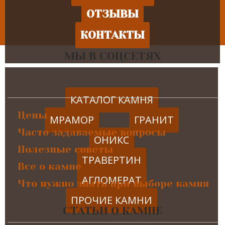
ОТЗЫВЫ
КОНТАКТЫ
МЫ В СОЦСЕТЯХ
КАТАЛОГ КАМНЯ
Цены
МРАМОР
ГРАНИТ
Часто задаваемые вопросы
ОНИКС
Полезные советы
ТРАВЕРТИН
Все о камне
АГЛОМЕРАТ
Что нужно знать при выборе камня
ПРОЧИЕ КАМНИ
СТАТЬИ О КАМНЕ