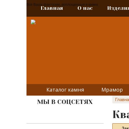
Все Ваши фантазии, воплощенные в камне
Главная
О нас
Издели
Каталог камня
Мрамор
Главна
МЫ В СОЦСЕТЯХ
Кв
Зак