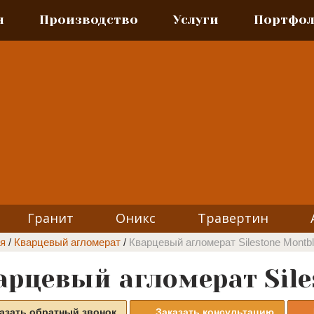
я
Производство
Услуги
Портфо
Гранит
Оникс
Травертин
я
/
Кварцевый агломерат
/
Кварцевый агломерат Silestone Montb
арцевый агломерат Sile
азать обратный звонок
Заказать консультацию