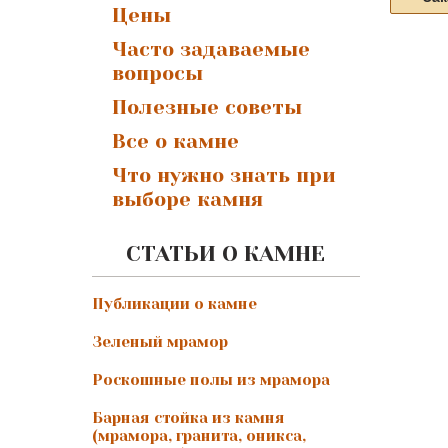
Цены
Часто задаваемые
вопросы
Полезные советы
Все о камне
Что нужно знать при
выборе камня
СТАТЬИ О КАМНЕ
Публикации о камне
Зеленый мрамор
Роскошные полы из мрамора
Барная стойка из камня
(мрамора, гранита, оникса,