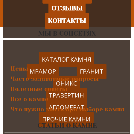
ОТЗЫВЫ
КОНТАКТЫ
МЫ В СОЦСЕТЯХ
КАТАЛОГ КАМНЯ
Цены
МРАМОР
ГРАНИТ
Часто задаваемые вопросы
ОНИКС
Полезные советы
ТРАВЕРТИН
Все о камне
АГЛОМЕРАТ
Что нужно знать при выборе камня
ПРОЧИЕ КАМНИ
СТАТЬИ О КАМНЕ