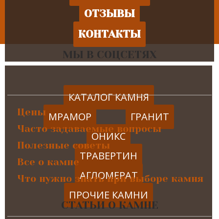
ОТЗЫВЫ
КОНТАКТЫ
МЫ В СОЦСЕТЯХ
КАТАЛОГ КАМНЯ
Цены
МРАМОР
ГРАНИТ
Часто задаваемые вопросы
ОНИКС
Полезные советы
ТРАВЕРТИН
Все о камне
АГЛОМЕРАТ
Что нужно знать при выборе камня
ПРОЧИЕ КАМНИ
СТАТЬИ О КАМНЕ