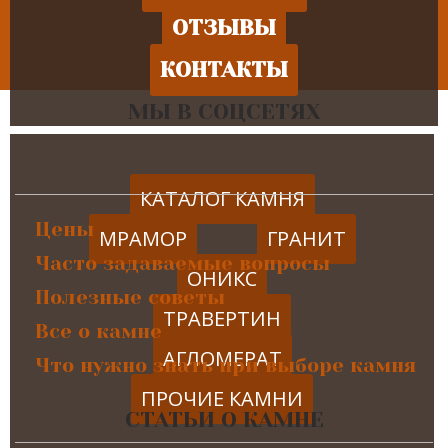
ОТЗЫВЫ
КОНТАКТЫ
МЫ В СОЦСЕТЯХ
КАТАЛОГ КАМНЯ
Цены
МРАМОР
ГРАНИТ
Часто задаваемые вопросы
ОНИКС
Полезные советы
ТРАВЕРТИН
Все о камне
АГЛОМЕРАТ
Что нужно знать при выборе камня
ПРОЧИЕ КАМНИ
СТАТЬИ О КАМНЕ