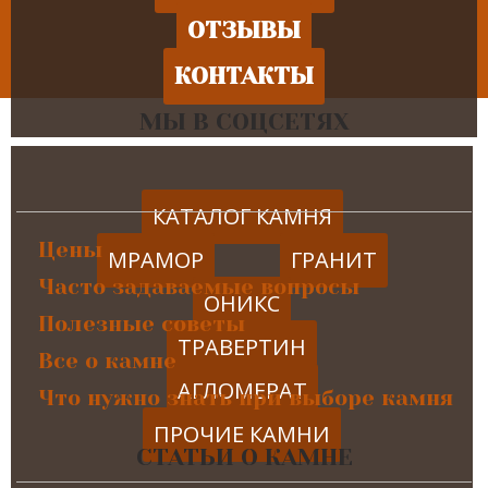
ОТЗЫВЫ
КОНТАКТЫ
МЫ В СОЦСЕТЯХ
КАТАЛОГ КАМНЯ
Цены
МРАМОР
ГРАНИТ
Часто задаваемые вопросы
ОНИКС
Полезные советы
ТРАВЕРТИН
Все о камне
АГЛОМЕРАТ
Что нужно знать при выборе камня
ПРОЧИЕ КАМНИ
СТАТЬИ О КАМНЕ