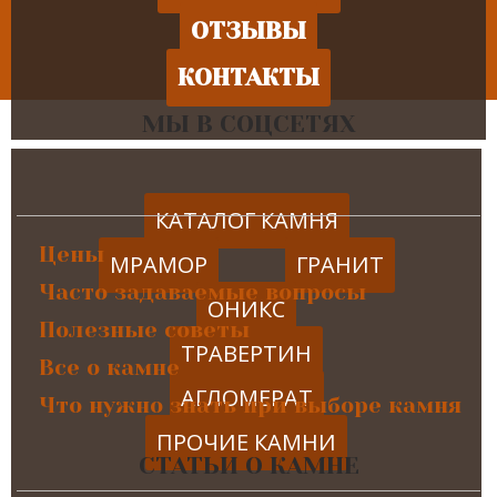
ОТЗЫВЫ
КОНТАКТЫ
МЫ В СОЦСЕТЯХ
КАТАЛОГ КАМНЯ
Цены
МРАМОР
ГРАНИТ
Часто задаваемые вопросы
ОНИКС
Полезные советы
ТРАВЕРТИН
Все о камне
АГЛОМЕРАТ
Что нужно знать при выборе камня
ПРОЧИЕ КАМНИ
СТАТЬИ О КАМНЕ