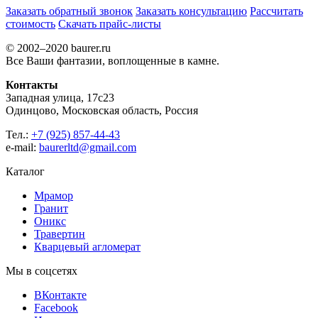
Заказать обратный звонок
Заказать консультацию
Рассчитать
стоимость
Скачать прайс-листы
© 2002–2020 baurer.ru
Все Ваши фантазии, воплощенные в камне.
Контакты
Западная улица, 17с23
Одинцово, Московская область, Россия
Тел.:
+7 (925) 857-44-43
e-mail:
baurerltd@gmail.com
Каталог
Мрамор
Гранит
Оникс
Травертин
Кварцевый агломерат
Мы в соцсетях
ВКонтакте
Facebook