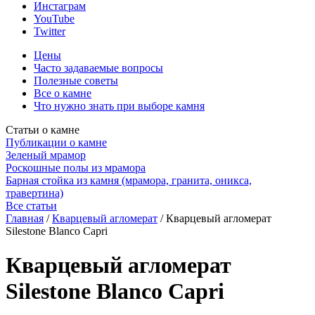
Инстаграм
YouTube
Twitter
Цены
Часто задаваемые вопросы
Полезные советы
Все о камне
Что нужно знать при выборе камня
Статьи о камне
Публикации о камне
Зеленый мрамор
Роскошные полы из мрамора
Барная стойка из камня (мрамора, гранита, оникса,
травертина)
Все статьи
Главная
/
Кварцевый агломерат
/
Кварцевый агломерат
Silestone Blanco Capri
Кварцевый агломерат
Silestone Blanco Capri