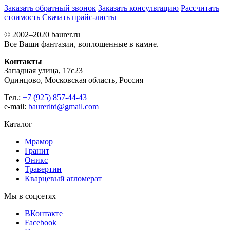
Заказать обратный звонок
Заказать консультацию
Рассчитать
стоимость
Скачать прайс-листы
© 2002–2020 baurer.ru
Все Ваши фантазии, воплощенные в камне.
Контакты
Западная улица, 17с23
Одинцово, Московская область, Россия
Тел.:
+7 (925) 857-44-43
e-mail:
baurerltd@gmail.com
Каталог
Мрамор
Гранит
Оникс
Травертин
Кварцевый агломерат
Мы в соцсетях
ВКонтакте
Facebook