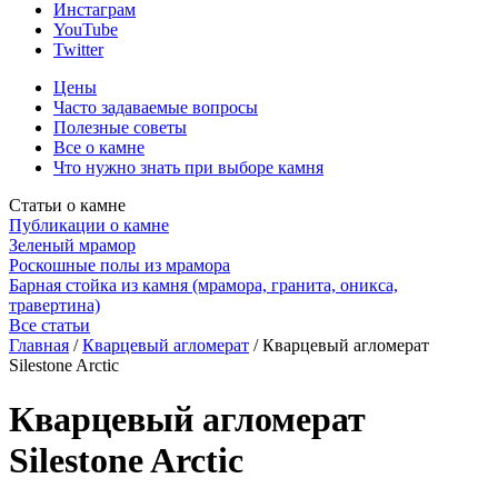
Инстаграм
YouTube
Twitter
Цены
Часто задаваемые вопросы
Полезные советы
Все о камне
Что нужно знать при выборе камня
Статьи о камне
Публикации о камне
Зеленый мрамор
Роскошные полы из мрамора
Барная стойка из камня (мрамора, гранита, оникса,
травертина)
Все статьи
Главная
/
Кварцевый агломерат
/
Кварцевый агломерат
Silestone Arctic
Кварцевый агломерат
Silestone Arctic