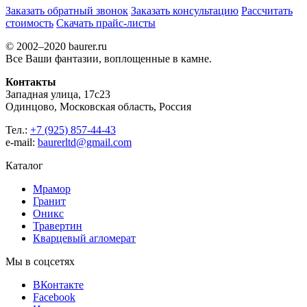
Заказать обратный звонок
Заказать консультацию
Рассчитать
стоимость
Скачать прайс-листы
© 2002–2020 baurer.ru
Все Ваши фантазии, воплощенные в камне.
Контакты
Западная улица, 17с23
Одинцово, Московская область, Россия
Тел.:
+7 (925) 857-44-43
e-mail:
baurerltd@gmail.com
Каталог
Мрамор
Гранит
Оникс
Травертин
Кварцевый агломерат
Мы в соцсетях
ВКонтакте
Facebook