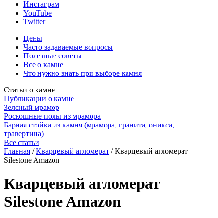
Инстаграм
YouTube
Twitter
Цены
Часто задаваемые вопросы
Полезные советы
Все о камне
Что нужно знать при выборе камня
Статьи о камне
Публикации о камне
Зеленый мрамор
Роскошные полы из мрамора
Барная стойка из камня (мрамора, гранита, оникса,
травертина)
Все статьи
Главная
/
Кварцевый агломерат
/
Кварцевый агломерат
Silestone Amazon
Кварцевый агломерат
Silestone Amazon