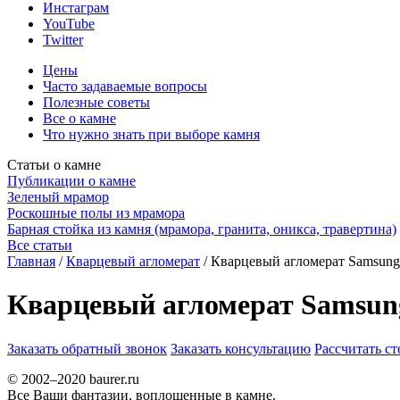
Инстаграм
YouTube
Twitter
Цены
Часто задаваемые вопросы
Полезные советы
Все о камне
Что нужно знать при выборе камня
Статьи о камне
Публикации о камне
Зеленый мрамор
Роскошные полы из мрамора
Барная стойка из камня (мрамора, гранита, оникса, травертина)
Все статьи
Главная
/
Кварцевый агломерат
/
Кварцевый агломерат Samsung 
Кварцевый агломерат Samsung
Заказать обратный звонок
Заказать консультацию
Рассчитать с
© 2002–2020 baurer.ru
Все Ваши фантазии, воплощенные в камне.