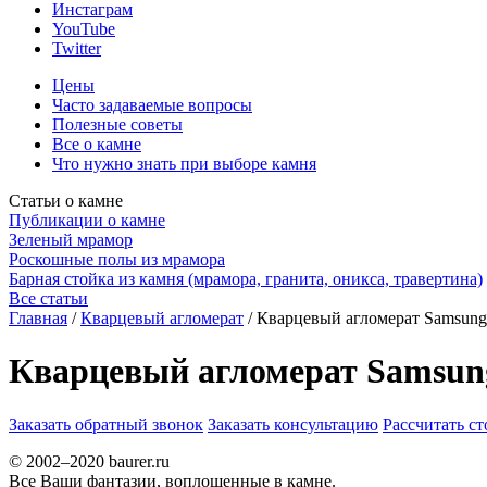
Инстаграм
YouTube
Twitter
Цены
Часто задаваемые вопросы
Полезные советы
Все о камне
Что нужно знать при выборе камня
Статьи о камне
Публикации о камне
Зеленый мрамор
Роскошные полы из мрамора
Барная стойка из камня (мрамора, гранита, оникса, травертина)
Все статьи
Главная
/
Кварцевый агломерат
/
Кварцевый агломерат Samsung 
Кварцевый агломерат Samsung
Заказать обратный звонок
Заказать консультацию
Рассчитать с
© 2002–2020 baurer.ru
Все Ваши фантазии, воплощенные в камне.