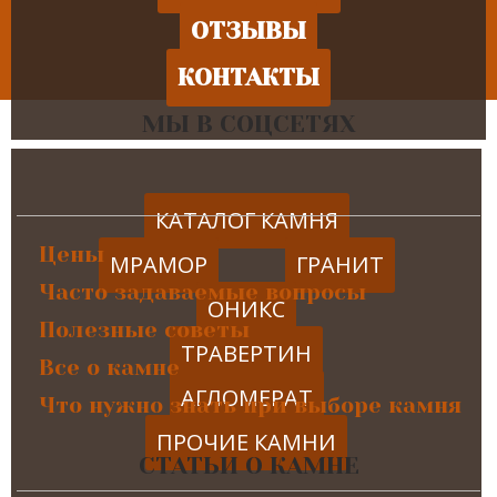
ОТЗЫВЫ
КОНТАКТЫ
МЫ В СОЦСЕТЯХ
КАТАЛОГ КАМНЯ
Цены
МРАМОР
ГРАНИТ
Часто задаваемые вопросы
ОНИКС
Полезные советы
ТРАВЕРТИН
Все о камне
АГЛОМЕРАТ
Что нужно знать при выборе камня
ПРОЧИЕ КАМНИ
СТАТЬИ О КАМНЕ