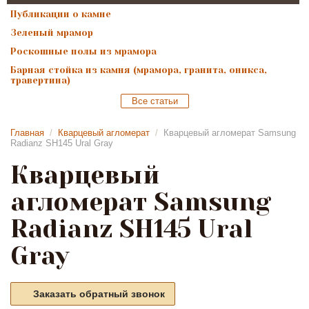
Публикации о камне
Зеленый мрамор
Роскошные полы из мрамора
Барная стойка из камня (мрамора, гранита, оникса,
травертина)
Все статьи
Главная
/
Кварцевый агломерат
/
Кварцевый агломерат Samsung
Radianz SH145 Ural Gray
Кварцевый
агломерат Samsung
Radianz SH145 Ural
Gray
Заказать обратный звонок