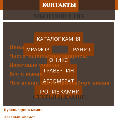
КОНТАКТЫ
МЫ В СОЦСЕТЯХ
КАТАЛОГ КАМНЯ
Цены
МРАМОР
ГРАНИТ
Часто задаваемые вопросы
ОНИКС
Полезные советы
ТРАВЕРТИН
Все о камне
АГЛОМЕРАТ
Что нужно знать при выборе камня
ПРОЧИЕ КАМНИ
СТАТЬИ О КАМНЕ
Публикации о камне
Зеленый мрамор